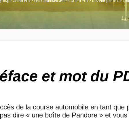
groupe Grand Prix
>
Les Communications Grand Prix
>
Devenir pilote de co
éface et mot du 
cès de la course automobile en tant que pil
pas dire « une boîte de Pandore » et vous